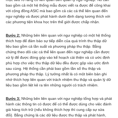
bao gồm cả một hệ thống mẫu được viết ra được để công khai
với cộng đồng ASIC mà bao gồm cả các cá thể liên quan đến
ngư nghiệp và được phát hành dưới định dạng tương thích với
các phương tiện khoa học trên thế giới được chấp nhận.
Bước 2:
Những bên liên quan với ngư nghiệp có một hệ thống
thích hợp để đảm bảo sự tiếp diễn của quá trình thu thập dữ
liệu bao gồm cả tần suất và phương pháp thu thập. Bằng
chứng theo dõi các cá thể liên quan đến ngư nghiệp cần được
xử lý để được đóng góp vào kế hoạch cải thiện và có ước định
phù hợp cho việc thu thập dữ liệu đều được gộp vào ước định
sau cùng. Hệ thống cần phải bao gồm tần số thu thập và
phương pháp thu thập. Lý tưởng nhất là có một biên bản ghi
nhớ thích hợp liên quan với trách nhiệm thu thập và quản lý dữ
liệu bao gồm liệt kê ra tên những người có trách nhiệm.
Bước 3:
Những bên liên quan với ngư nghiệp tổng hợp và phát
hành các thông tin có được để có thể được dùng cho việc đánh
giá hàng tích trữ (nếu không thích hợp thì cung cấp sự sửa
đổi). Bằng chứng là các dữ liệu được thu thập và phát hành,