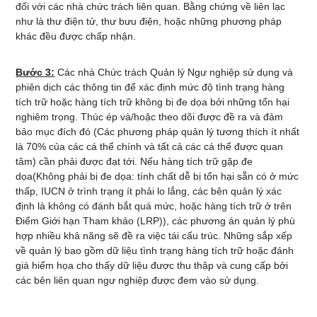
đối với các nhà chức trách liên quan. Bằng chứng về liên lạc
như là thư điện tử, thư bưu điện, hoặc những phương pháp
khác đều được chấp nhận.
Bước 3:
Các nhà Chức trách Quản lý Ngư nghiệp sử dụng và
phiên dịch các thông tin để xác định mức độ tình trạng hàng
tích trữ hoặc hàng tích trữ không bị đe dọa bởi những tổn hại
nghiêm trọng. Thúc ép và/hoặc theo dõi được đề ra và đảm
bảo mục đích đó (Các phương pháp quản lý tương thích ít nhất
là 70% của các cá thể chính và tất cả các cá thể được quan
tâm) cần phải được đạt tới. Nếu hàng tích trữ gặp đe
dọa(Không phải bị đe dọa: tính chất dễ bị tổn hại sẵn có ở mức
thấp, IUCN ở trình trạng ít phải lo lắng, các bên quản lý xác
định là không có đánh bắt quá mức, hoặc hàng tích trữ ở trên
Điểm Giới hạn Tham khảo (LRP)), các phương án quản lý phù
hợp nhiều khả năng sẽ đề ra việc tái cấu trúc. Những sắp xếp
về quản lý bao gồm dữ liệu tình trạng hàng tích trữ hoặc đánh
giá hiểm họa cho thấy dữ liệu được thu thập và cung cấp bởi
các bên liên quan ngư nghiệp được đem vào sử dụng.