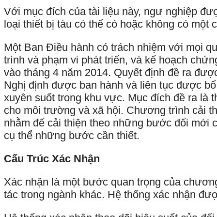
Với mục đích của tài liệu này, ngư nghiệp đượ
loại thiết bị tàu có thể có hoặc không có một 
Một Ban Điều hành có trách nhiệm với mọi quy
trình và phạm vi phát triển, và kế hoạch chứ
vào tháng 4 năm 2014. Quyết định đề ra được n
Nghị định được ban hành và liên tục được bổ 
xuyên suốt trong khu vực. Mục đích đề ra là 
cho môi trường và xã hội. Chương trình cải t
nhằm để cải thiện theo những bước đổi mới cần
cụ thể những bước cần thiết.
Cấu Trúc Xác Nhận
Xác nhận là một bước quan trọng của chương 
tác trong ngành khác. Hệ thống xác nhận được