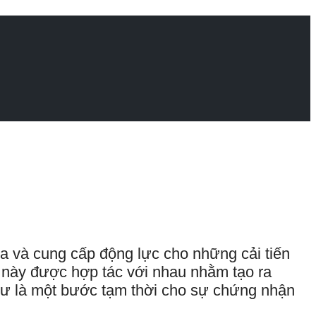
a và cung cấp động lực cho những cải tiến
 này được hợp tác với nhau nhằm tạo ra
hư là một bước tạm thời cho sự chứng nhận