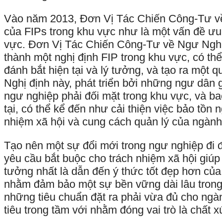
Vào năm 2013, Đơn Vị Tác Chiến Công-Tư v
của FIPs trong khu vực như là một vấn đề ưu
vực. Đơn Vị Tác Chiến Công-Tư về Ngư Ngh
thành một nghị định FIP trong khu vực, có th
đánh bắt hiện tại và lý tưởng, và tạo ra một 
Nghị định này, phát triển bởi những ngư dân 
ngư nghiệp phải đối mặt trong khu vực, và ba
tại, có thể kể đến như cải thiện việc bảo tồn 
nhiệm xã hội và cung cách quản lý của ngành
Tạo nên một sự đổi mới trong ngư nghiệp đi 
yêu cầu bắt buộc cho trách nhiệm xã hội giúp
tưởng nhất là dẫn đến ý thức tốt đẹp hơn củ
nhằm đảm bảo một sự bền vững dài lâu trong x
những tiêu chuẩn đặt ra phải vừa đủ cho ng
tiêu trong tầm với nhằm đóng vai trò là chất x