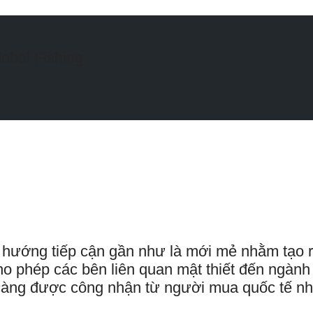
lobal Fishing
 hướng tiếp cận gần như là mới mẻ nhằm tạo r
o phép các bên liên quan mật thiết đến ngành
càng được công nhận từ người mua quốc tế n