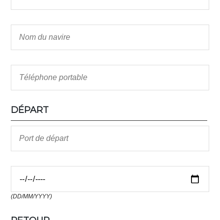
DÉPART
(DD/MM/YYYY)