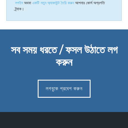
লগইন
অথবা
একটি নতুন অ্যাকাউন্ট তৈরি করুন
আপনার কোর্স অগ্রগতি
ট্র্যাক।
সব সময় ধরতে / ফসল উঠাতে লগ
করুন
লগবুকে প্রবেশ করুন