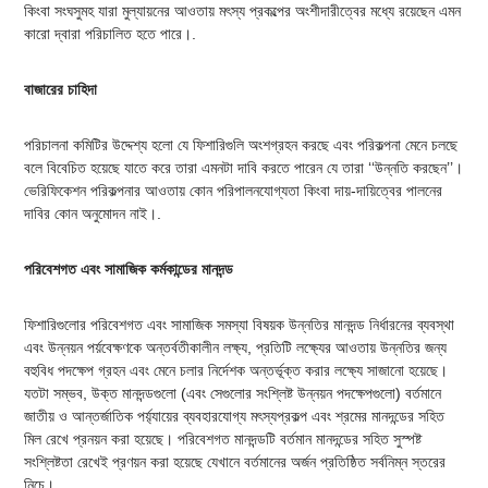
কিংবা সংঘসুমহ যারা মুল্যায়নের আওতায় মৎস্য প্রকল্পের অংশীদারীত্বের মধ্যে রয়েছেন এমন
কারো দ্বারা পরিচালিত হতে পারে।.
বাজারের চাহিদা
পরিচালনা কমিটির উদ্দেশ্য হলো যে ফিশারিগুলি অংশগ্রহন করছে এবং পরিকল্পনা মেনে চলছে
বলে বিবেচিত হয়েছে যাতে করে তারা এমনটা দাবি করতে পারেন যে তারা ‘‘উন্নতি করছেন’’।
ভেরিফিকেশন পরিকল্পনার আওতায় কোন পরিপালনযোগ্যতা কিংবা দায়-দায়িত্বের পালনের
দাবির কোন অনুমোদন নাই।.
পরিবেশগত এবং সামাজিক কর্মকান্ডের মানদন্ড
ফিশারিগুলোর পরিবেশগত এবং সামাজিক সমস্যা বিষয়ক উন্নতির মানদন্ড নির্ধারনের ব্যবস্থা
এবং উন্নয়ন পর্য়বেক্ষণকে অন্তর্বতীকালীন লক্ষ্য, প্রতিটি লক্ষ্যের আওতায় উন্নতির জন্য
বহুবিধ পদক্ষেপ গ্রহন এবং মেনে চলার নির্দেশক অন্তর্ভূক্ত করার লক্ষ্যে সাজানো হয়েছে।
যতটা সম্ভব, উক্ত মানদন্ডগুলো (এবং সেগুলোর সংশ্লিষ্ট উন্নয়ন পদক্ষেপগুলো) বর্তমানে
জাতীয় ও আন্তর্জাতিক পর্য়্যায়ের ব্যবহারযোগ্য মৎস্যপ্রকল্প এবং শ্রমের মানদন্ডের সহিত
মিল রেখে প্রনয়ন করা হয়েছে। পরিবেশগত মানদন্ডটি বর্তমান মানদন্ডের সহিত সুস্পষ্ট
সংশ্লিষ্টতা রেখেই প্রণয়ন করা হয়েছে যেখানে বর্তমানের অর্জন প্রতিষ্ঠিত সর্বনিম্ন স্তরের
নিচে।.