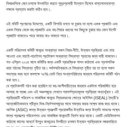
বিষয়গুলিকে মেনে চলাকে উৎসাহিত করতে সুদূরপ্রসারী উদ্যোগ হিসেবে বাস্তবাযনযোগ্য
লক্ষকে প্রস্তাব করাটা কঠিন হবে।.
এই নথিটি প্রণয়নের উদ্দেশ্যে, একটি ফিশারি বলতে যা বুঝায় তা হলো একক প্রজাতি এবং
একক গিয়ার থেকে বহু-প্রজাতি এবং বহু-গিয়ার ধরনের সব কিছুকে বুঝায় যার কোন টার্গেট
প্রজাতি থাকতেও পারে আবার নাও থাকতে পারে।.
একটি পরিচালনা কমিটি মানদন্ড সংক্রান্ত সকল নিয়ম-নীতি, উন্নয়ন প্রক্রিয়া এবং তার
আওতা এবং যাচাই-বাচাইসহ প্রটোকল সংক্রান্ত সিদ্ধান্ত গ্রহনের জন্য দায়ী থাকবেন।
গত এপ্রিল ২০১৪ মাসে কমিটির জন্য একটি প্রারম্ভিক শাসন কাঠামো এবং প্রশাসনিক
ধারা গঠনের সিদ্ধান্ত গৃহীত হয়। সর্বসম্মতিক্রমে যে সিদ্ধান্ত গৃহীত হয় তা হলো সকল
সদস্যের মধ্য হতে কমপক্ষে ৭৫% ভোট নিয়ে সংখ্যাগরিষ্ঠতার মাধ্যমে পরিচালনা কমিটি গঠন
করা হবে।.
যে প্রটোকলটি গঠন করা হয়েছিল তা বহু-অংশীদারীত্বের মাধ্যমে একটানা পরিমার্জিত হয়ে
আসছে যা স্বচ্ছ এবং এই অঞ্চলজুড়ে সেখানে পরামর্শগ্রহনমূলক প্রক্রিয়া অন্তর্ভূক্ত। এই
প্রক্রিয়াটি পরিবেশ ও সামাজিক মানদন্ড স্থিরকরনের ক্ষেত্রে আইসিল (ISEAL) মৈত্রী’র
আন্তর্জাতিকভাবে স্বীকৃত দিক-নির্দেশনাসমূহের সাথে সমন্বয় করার লক্ষ্যে কাজ করে থাকে।
আশিক (ASIC) মৎস্য উন্নয়ন প্রকল্পটি প্রয়োজনীয় উন্নতির জন্য উন্নতি সাধনের লক্ষ্যে
মৎস্য প্রকল্পের পরিবেশগত এবং সামাজিক মানদন্ডটি নির্দেশ করে থাকে। একটি ভেরিফিকেশন
কাঠামো কালের আবর্তে উদ্বুধ মানদন্ডের বিপরীতে চলমান উন্নয়ন প্রক্রিয়াকে নজরদারিতে