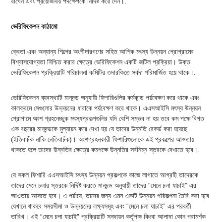
রাখেন এবং প্রয়োজনীয় পদক্ষেপকে নির্দিষ্ট করে দেন।.
ভেরিফিকেশন কাঠামো
ক্রেতা এবং অন্যান্য শিল্পের অংশীদারগণের সহিত আশিক মৎস্য উন্নয়ন প্রোগ্রামের
বিশ্বাসযোগ্যতা নিশ্চিত করার ক্ষেত্রে ভেরিফিকেশন একটি জটিল প্রক্রিয়া। উক্ত
ভেরিফিকেশন প্রক্রিয়াটি পরিচালনা কমিটির তদারকিতে সর্বদা পরিমার্জিত হয়ে থাকে।.
ভেরিফিকেশন ব্যবস্থাটি মানদন্ড অনুযায়ী ফিশারিগুলির কর্মকান্ড পর্য়বেক্ষণ করে থাকে এবং
কালক্রমে সেগুলোর উন্নয়নের ধারাকে পর্য়বেক্ষণ করে থাকে। এএসআইসি মৎস্য উন্নয়ন
প্রোগামে অংশ গ্রহনেচ্ছুক মৎস্যপ্রকল্পগুলির যদি বেশি সম্ভব না হয় তবে কম পক্ষে বিগত
এক বছরের মানদন্ডকে মুল্যায়ন করে দেখা হয় যে তাদের উন্নতি রেকর্ড করা হয়েছে
(ইতিবাচঁক নাকি নেতিবাচঁক)। অংশগ্রহনকারী ফিশারিগুলোকে এই প্রকল্পের আওতায়
থাকতে হলে তাদের উন্নতির ক্ষেত্রে কমপক্ষে উন্নতির সর্বনিম্ন স্তরকে দেখাতে হবে।.
যে সকল ফিশারি এএসআইসি মৎস্য উন্নয়ন প্রকল্পকে কাজে লাগাতে আগ্রহী তাদেরকে
তাদের মেনে চলার স্তরকে নির্দিষ্ট করতে মানদন্ড অনুযায়ী তাদের “মেনে চলা যাচাই” এর
আওতায় আসতে হবে। এ পর্য়ায়ে, তাদের জন্য এমন একটি উন্নয়ন পরিকল্পনা তৈরি করা হবে
যেখানে থাকবে সময়সীমা ও উন্নয়নের লক্ষ্যসমূহ এবং “মেনে চলা যাচাই” এর পরবর্তী
তারিখ। এই “মেনে চলা যাচাই” প্রক্রিয়াটি সনদায়ন কর্তৃপক্ষ কিংবা আলাদা কোন পরামর্শক