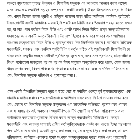
অঞ্চলে ব্যবহারযোগ্যতার উন্নয়ন ও ফিশারিজ সমূহকে এর আওতায় আনয়ন করার লক্ষ্যে
এসব অঞ্চলে এফআইপি সমূহের সম্প্রসারণ করাটা জরুরী। উক্ত উত্তোলনযোগ্য ফিশারিজ
এবং খাদ্য হিসেবে জলজ প্রাণী ও উদ্ভিদ পালনের জন্য গঠিত আসিয়ান পাবলিক-প্রাইভেট
টাস্কফোর্সটি একটি আঞ্চলিক এফআইপি প্রটোকল নির্দিষ্ট করার উদ্যোগ গ্রহন করতে সম্মত
হয়, যা মাছ ধরার বর্তমান নিয়ম-নীতি এবং একটি আদর্শ নিয়ম-নীতির মধ্যে সমন্বয়হীনতাকে
সমাধানের জন্য একটি অন্তর্বতীকালীন উদ্যোগ হিসেবে কাজ করে থাকবে এবং আশিয়ান
অঞ্চলের মৎস্যখাতের নিয়ম-নীতি ও ব্যবস্থাপনার দিক নির্দেশদান করবে। আশিয়ান ভিত্তিক
মৎস্যজীবি, সরকার এবং এনজিও প্রতিনিধিগণ কর্তৃক গঠিত এই প্রটোকলটি ফিশারিগুলি যে
বাস্তবতার সম্মুখীন হচ্ছেন সেটারই প্রতিবিম্ব তুলে ধরে, এবং সনদ প্রদানসহ আন্তর্জাতিক
কিংবা সর্বোত্তম মানদন্ডের প্রধান প্রধান বিষয় সমূহকে অন্তর্ভূক্ত করে থাকে, যেমন জলজ
খাদ্য সম্পদ রক্ষা, বিরুপ পরিবেশের প্রভাবকে মোকাবেলা করা এবং সামাজিক দায়িত্ববোধ
এবং ফিশারিজ সমূহকে পরিদর্শন ও বন্দোবস্ত করা।.
এমন একটি ফিশারিজ উন্নয়ন প্রকল্প হাতে নেয়া যা সর্বাধিক গুরুত্বপূর্ণ ব্যবহারযোগ্যতা এবং
সামাজিক দায়িত্ববোধের প্রয়োজনীয়তাকে আশিয়ান বাস্তবতার নিরিখে সমন্বয় সাধন করে
এবং এভাবে তা ফিশারিজ সমূহকে উন্নয়নের এক তাৎক্ষনিক অভিজ্ঞতা প্রদান করে থাকবে
এবং যা সাধারণত এই অঞ্চলের মৎস্যজীবিগণের দীর্ঘ মেয়াদী সামাজিক, পরিবেশগত এবং
অর্থনৈতিক ব্যবহারযোগ্যতাকে নিশ্চিত করার লক্ষ্যে প্রয়োজনীয় বিনিয়োগের ক্ষেত্রে
মৎস্যজীবি এবং অন্যন্য সাপ্লাই চেইন কর্তাব্যক্তিদেরকে একটা বড় ধরনের ইচ্ছা প্রকাশের
পথে এগিয়ে নিয়ে যায়। এমনটা সন্দেহ করা হচ্ছে যে, যে মানদন্ড স্থির করা হয়েছে তা অল্প
পরিসরেসহ, আশিয়ান এলাকায় যথেষ্ট সংখ্যক মৎস্যপ্রকল্পের দ্বারা অর্জন এবং প্রয়োজনী