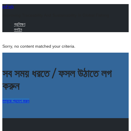
mFish
Improving Traceability And Sustainability In Global Fishing
প্রশিক্ষণ
লগইন
Sorry, no content matched your criteria.
সব সময় ধরতে / ফসল উঠাতে লগ
করুন
লগবুকে প্রবেশ করুন