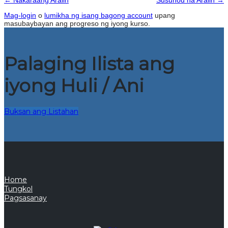
←
Nakaraang Aralin
Susunod na Aralin
→
Mag-login
o
lumikha ng isang bagong account
upang
masubaybayan ang progreso ng iyong kurso.
Palaging Ilista ang
iyong Huli / Ani
Buksan ang Listahan
Home
Tungkol
Pagsasanay