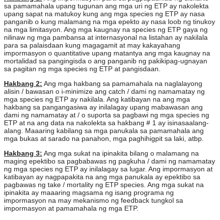
sa pamamahala upang tugunan ang mga uri ng ETP ay nakolekta
upang sapat na matukoy kung ang mga species ng ETP ay nasa
panganib o kung malamang na mga epekto ay nasa loob ng tinukoy
na mga limitasyon. Ang mga kaugnay na species ng ETP gaya ng
nilinaw ng mga pambansa at internasyonal na listahan ay nakilala
para sa palaisdaan kung magagamit at may kakayahang
impormasyon o quantitative upang matantya ang mga kaugnay na
mortalidad sa pangingisda o ang panganib ng pakikipag-ugnayan
sa pagitan ng mga species ng ETP at pangisdaan.
Hakbang 2:
Ang mga hakbang sa pamamahala na naglalayong
alisin / bawasan o i-minimize ang catch / dami ng namamatay ng
mga species ng ETP ay nakilala. Ang katibayan na ang mga
hakbang sa pangangasiwa ay inilalagay upang mabawasan ang
dami ng namamatay at / o suporta sa pagbawi ng mga species ng
ETP at na ang data na nakolekta sa hakbang # 1 ay isinasaalang-
alang. Maaaring kabilang sa mga panukala sa pamamahala ang
mga bukas at sarado na panahon, mga paghihigpit sa laki, atbp.
Hakbang 3:
Ang mga sukat na ipinakita bilang o malamang na
maging epektibo sa pagbabawas ng pagkuha / dami ng namamatay
ng mga species ng ETP ay inilalagay sa lugar. Ang impormasyon at
katibayan ay nagpapakita na ang mga panukala ay epektibo sa
pagbawas ng take / mortality ng ETP species. Ang mga sukat na
ipinakita ay maaaring magsama ng isang programa ng
impormasyon na may mekanismo ng feedback tungkol sa
impormasyon at pamamahala ng mga ETP.