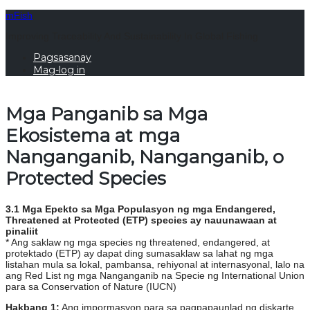
mFish
Improving Traceability And Sustainability In Global Fishing
Pagsasanay
Mag-log in
Mga Panganib sa Mga
Ekosistema at mga
Nanganganib, Nanganganib, o
Protected Species
3.1 Mga Epekto sa Mga Populasyon ng mga Endangered,
Threatened at Protected (ETP) species ay nauunawaan at
pinaliit
* Ang saklaw ng mga species ng threatened, endangered, at
protektado (ETP) ay dapat ding sumasaklaw sa lahat ng mga
listahan mula sa lokal, pambansa, rehiyonal at internasyonal, lalo na
ang Red List ng mga Nanganganib na Specie ng International Union
para sa Conservation of Nature (IUCN)
Hakbang 1:
Ang impormasyon para sa pagpapaunlad ng diskarte