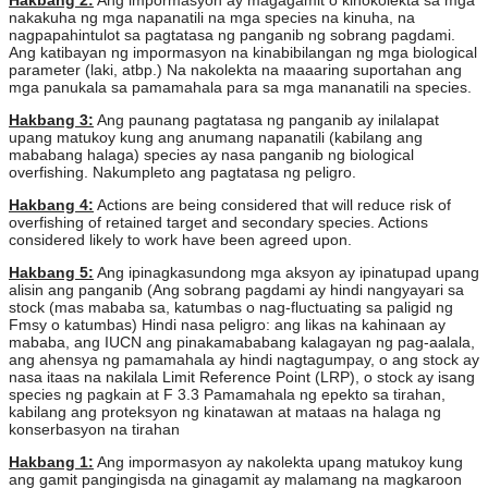
Hakbang 2:
Ang impormasyon ay magagamit o kinokolekta sa mga
nakakuha ng mga napanatili na mga species na kinuha, na
nagpapahintulot sa pagtatasa ng panganib ng sobrang pagdami.
Ang katibayan ng impormasyon na kinabibilangan ng mga biological
parameter (laki, atbp.) Na nakolekta na maaaring suportahan ang
mga panukala sa pamamahala para sa mga mananatili na species.
Hakbang 3:
Ang paunang pagtatasa ng panganib ay inilalapat
upang matukoy kung ang anumang napanatili (kabilang ang
mababang halaga) species ay nasa panganib ng biological
overfishing. Nakumpleto ang pagtatasa ng peligro.
Hakbang 4:
Actions are being considered that will reduce risk of
overfishing of retained target and secondary species. Actions
considered likely to work have been agreed upon.
Hakbang 5:
Ang ipinagkasundong mga aksyon ay ipinatupad upang
alisin ang panganib (Ang sobrang pagdami ay hindi nangyayari sa
stock (mas mababa sa, katumbas o nag-fluctuating sa paligid ng
Fmsy o katumbas) Hindi nasa peligro: ang likas na kahinaan ay
mababa, ang IUCN ang pinakamababang kalagayan ng pag-aalala,
ang ahensya ng pamamahala ay hindi nagtagumpay, o ang stock ay
nasa itaas na nakilala Limit Reference Point (LRP), o stock ay isang
species ng pagkain at F
3.3 Pamamahala ng epekto sa tirahan,
kabilang ang proteksyon ng kinatawan at mataas na halaga ng
konserbasyon na tirahan
Hakbang 1:
Ang impormasyon ay nakolekta upang matukoy kung
ang gamit pangingisda na ginagamit ay malamang na magkaroon