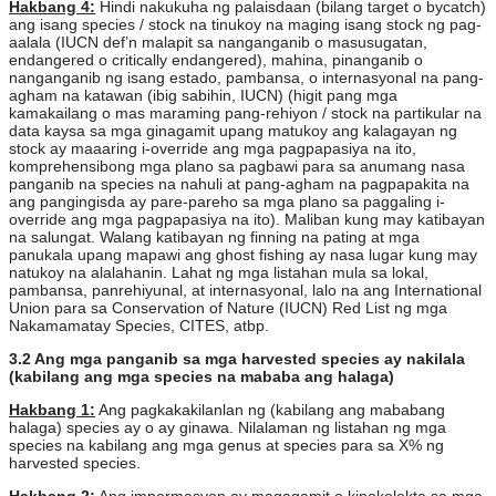
Hakbang 4:
Hindi nakukuha ng palaisdaan (bilang target o bycatch)
ang isang species / stock na tinukoy na maging isang stock ng pag-
aalala (IUCN def’n malapit sa nanganganib o masusugatan,
endangered o critically endangered), mahina, pinanganib o
nanganganib ng isang estado, pambansa, o internasyonal na pang-
agham na katawan (ibig sabihin, IUCN) (higit pang mga
kamakailang o mas maraming pang-rehiyon / stock na partikular na
data kaysa sa mga ginagamit upang matukoy ang kalagayan ng
stock ay maaaring i-override ang mga pagpapasiya na ito,
komprehensibong mga plano sa pagbawi para sa anumang nasa
panganib na species na nahuli at pang-agham na pagpapakita na
ang pangingisda ay pare-pareho sa mga plano sa paggaling i-
override ang mga pagpapasiya na ito). Maliban kung may katibayan
na salungat. Walang katibayan ng finning na pating at mga
panukala upang mapawi ang ghost fishing ay nasa lugar kung may
natukoy na alalahanin. Lahat ng mga listahan mula sa lokal,
pambansa, panrehiyunal, at internasyonal, lalo na ang International
Union para sa Conservation of Nature (IUCN) Red List ng mga
Nakamamatay Species, CITES, atbp.
3.2 Ang mga panganib sa mga harvested species ay nakilala
(kabilang ang mga species na mababa ang halaga)
Hakbang 1:
Ang pagkakakilanlan ng (kabilang ang mababang
halaga) species ay o ay ginawa. Nilalaman ng listahan ng mga
species na kabilang ang mga genus at species para sa X% ng
harvested species.