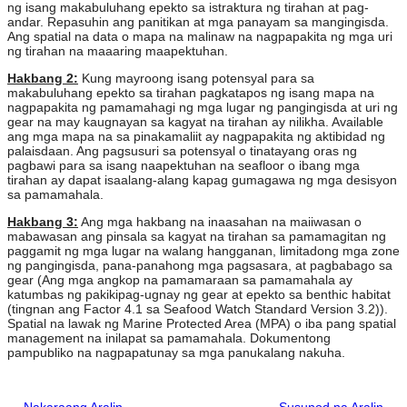
ng isang makabuluhang epekto sa istraktura ng tirahan at pag-
andar. Repasuhin ang panitikan at mga panayam sa mangingisda.
Ang spatial na data o mapa na malinaw na nagpapakita ng mga uri
ng tirahan na maaaring maapektuhan.
Hakbang 2:
Kung mayroong isang potensyal para sa
makabuluhang epekto sa tirahan pagkatapos ng isang mapa na
nagpapakita ng pamamahagi ng mga lugar ng pangingisda at uri ng
gear na may kaugnayan sa kagyat na tirahan ay nilikha. Available
ang mga mapa na sa pinakamaliit ay nagpapakita ng aktibidad ng
palaisdaan. Ang pagsusuri sa potensyal o tinatayang oras ng
pagbawi para sa isang naapektuhan na seafloor o ibang mga
tirahan ay dapat isaalang-alang kapag gumagawa ng mga desisyon
sa pamamahala.
Hakbang 3:
Ang mga hakbang na inaasahan na maiiwasan o
mabawasan ang pinsala sa kagyat na tirahan sa pamamagitan ng
paggamit ng mga lugar na walang hangganan, limitadong mga zone
ng pangingisda, pana-panahong mga pagsasara, at pagbabago sa
gear (Ang mga angkop na pamamaraan sa pamamahala ay
katumbas ng pakikipag-ugnay ng gear at epekto sa benthic habitat
(tingnan ang Factor 4.1 sa Seafood Watch Standard Version 3.2)).
Spatial na lawak ng Marine Protected Area (MPA) o iba pang spatial
management na inilapat sa pamamahala. Dokumentong
pampubliko na nagpapatunay sa mga panukalang nakuha.